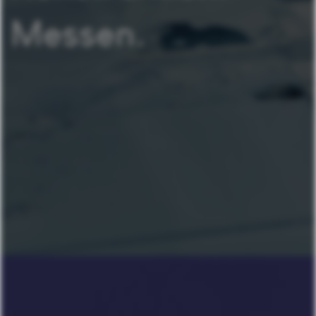
Messen.